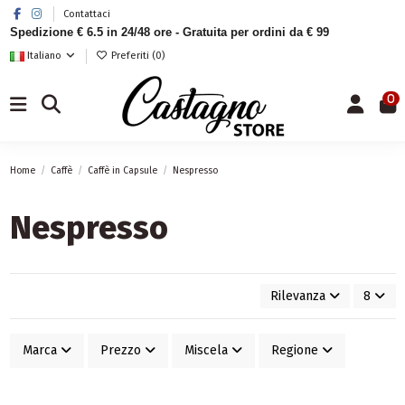
Contattaci
Spedizione € 6.5 in 24/48 ore - Gratuita per ordini da € 99
Italiano
Preferiti (
0
)
0
Home
Caffè
Caffè in Capsule
Nespresso
Nespresso
Rilevanza
8
Marca
Prezzo
Miscela
Regione