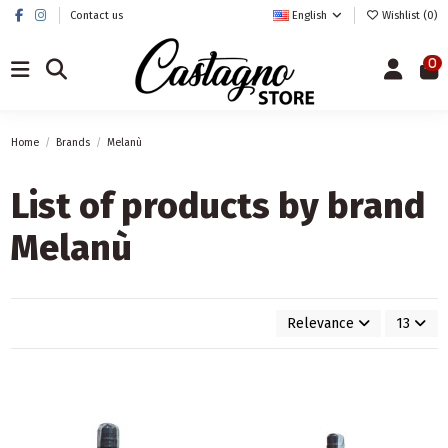
Contact us
English
Wishlist (
0
)
0
Home
Brands
Melanù
List of products by brand
Melanù
Relevance
13