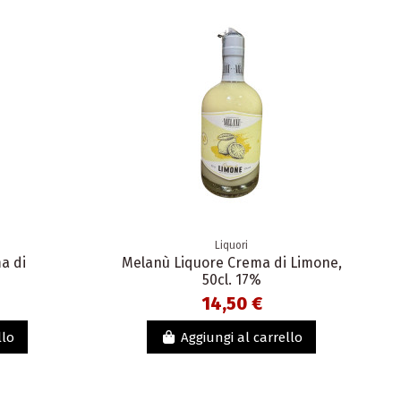
Liquori
a di
Melanù Liquore Crema di Limone,
50cl. 17%
14,50 €
llo
Aggiungi al carrello