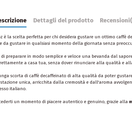
escrizione
Dettagli del prodotto
Recensioni
z è la scelta perfetta per chi desidera gustare un ottimo caffè 
e da gustare in qualsiasi momento della giornata senza preoccup
e di preparare in modo semplice e veloce una bevanda dal sapore
rettamente a casa tua, senza dover rinunciare alla qualità e all
nga scorta di caffè decaffeinato di alta qualità da poter gustar
ustazione unica, arricchita dalla cremosità e dall'aroma avvolgen
sso italiano.
ncederti un momento di piacere autentico e genuino, grazie alla
m