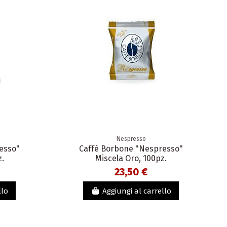
Nespresso
esso"
Caffè Borbone "Nespresso"
z.
Miscela Oro, 100pz.
23,50 €
llo
Aggiungi al carrello