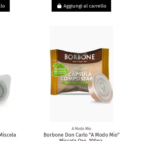
llo
Aggiungi al carrello
A Modo Mio
Miscela
Borbone Don Carlo "A Modo Mio"
Miscela Oro, 100pz.