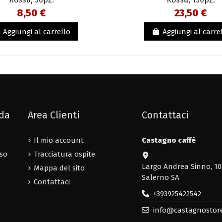
8,50 €
23,50 €
Aggiungi al carrello
Aggiungi al carre
nda
Area Clienti
Contattaci
Il mio account
Castagno caffè
uso
Tracciatura ospite
Largo Andrea Sinno, 10
Mappa del sito
Salerno SA
Contattaci
+393925422542
info@castagnostor