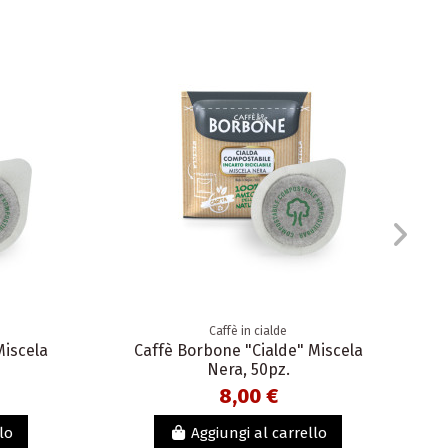
Caffè in cialde
Miscela
Caffè Borbone "Cialde" Miscela
Nera, 50pz.
8,00 €
lo
Aggiungi al carrello