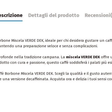
escrizione
Dettagli del prodotto
Recensioni
rbone Miscela VERDE DEK, ideale per chi desidera gustare un caffè
rantendo una preparazione veloce e senza complicazioni.
 profonde nella tradizione campana. La
miscela VERDE DEK
offre 
otto con cura e passione, questo caffè soddisferà i palati più e
affè Borbone Miscela VERDE DEK. Scegli la qualità e il gusto aute
e una versione decaffeinata. Acquista ora e delizia i tuoi sensi co