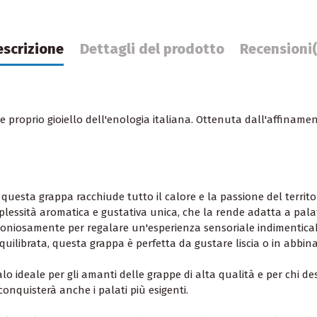
escrizione
Dettagli del prodotto
Recensioni
e proprio gioiello dell'enologia italiana. Ottenuta dall'affinamen
questa grappa racchiude tutto il calore e la passione del territor
ssità aromatica e gustativa unica, che la rende adatta a palati
moniosamente per regalare un'esperienza sensoriale indimenticab
uilibrata, questa grappa è perfetta da gustare liscia o in abbin
alo ideale per gli amanti delle grappe di alta qualità e per chi d
onquisterà anche i palati più esigenti.