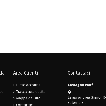
nda
Area Clienti
Contattaci
Il mio account
Castagno caffè
uso
Tracciatura ospite
Largo Andrea Sinno, 10
Mappa del sito
Salerno SA
Contattaci