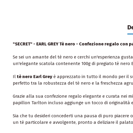
D
"SECRET" - EARL GREY Tè nero - Confezione regalo con p
Se sei un amante del tè nero e cerchi un'esperienza gustat
un'elegante scatola contenente 100g di pregiato tè nero E
Il
tè nero Earl Grey
è apprezzato in tutto il mondo per il s
perfetto tra la robustezza del tè nero e la freschezza agr
Grazie alla sua confezione regalo elegante e curata nei min
papillon Tarlton incluso aggiunge un tocco di originalità
Sia che tu desideri concederti una pausa di puro piacere 
un tè particolare e avvolgente, pronto a deliziare il palat