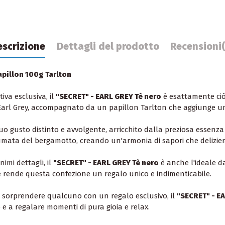
escrizione
Dettagli del prodotto
Recensioni
apillon 100g Tarlton
iva esclusiva, il
"SECRET" - EARL GREY Tè nero
è esattamente ciò
arl Grey, accompagnato da un papillon Tarlton che aggiunge un t
uo gusto distinto e avvolgente, arricchito dalla preziosa essenza
umata del bergamotto, creando un'armonia di sapori che delizierà 
imi dettagli, il
"SECRET" - EARL GREY Tè nero
è anche l'ideale da
 e rende questa confezione un regalo unico e indimenticabile.
o sorprendere qualcuno con un regalo esclusivo, il
"SECRET" - E
o e a regalare momenti di pura gioia e relax.