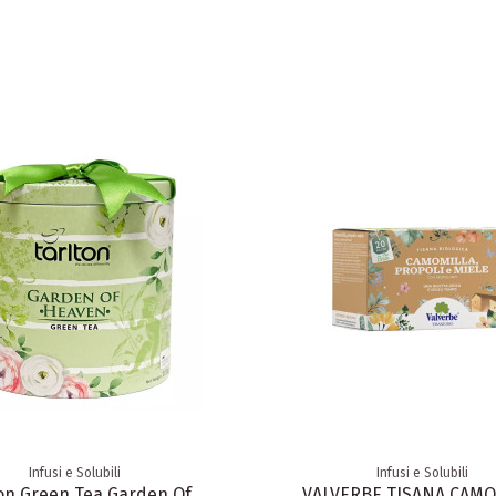
Infusi e Solubili
Infusi e Solubili
ton Green Tea Garden Of
VALVERBE TISANA CAMO