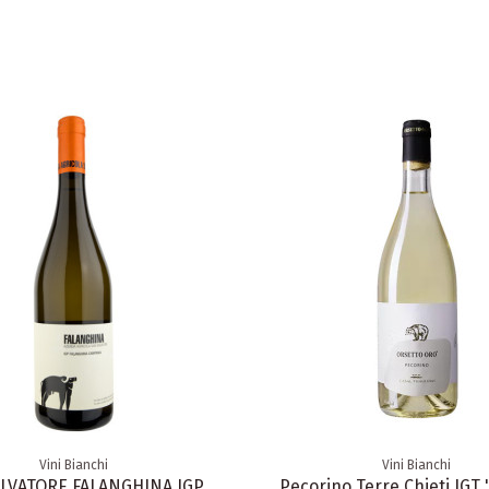
Vini Bianchi
Vini Bianchi
LVATORE FALANGHINA IGP
Pecorino Terre Chieti IGT 