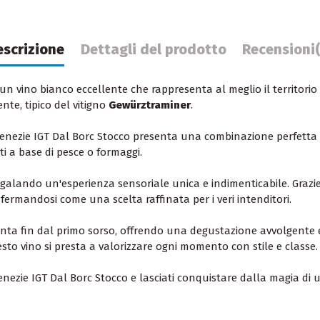
escrizione
Dettagli del prodotto
Recensioni
un vino bianco eccellente che rappresenta al meglio il territorio 
nte, tipico del vitigno
Gewürztraminer
.
 Venezie IGT Dal Borc Stocco presenta una combinazione perfetta 
ti a base di pesce o formaggi.
egalando un'esperienza sensoriale unica e indimenticabile. Grazie
fermandosi come una scelta raffinata per i veri intenditori.
anta fin dal primo sorso, offrendo una degustazione avvolgente e
sto vino si presta a valorizzare ogni momento con stile e classe.
Venezie IGT Dal Borc Stocco e lasciati conquistare dalla magia di