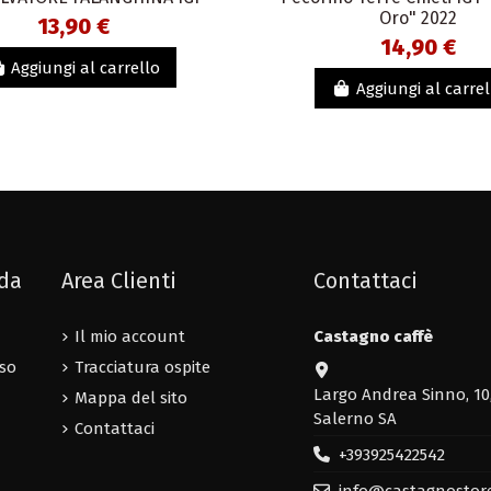
Oro" 2022
13,90 €
14,90 €
Aggiungi al carrello
Aggiungi al carrel
nda
Area Clienti
Contattaci
Il mio account
Castagno caffè
uso
Tracciatura ospite
Largo Andrea Sinno, 10
Mappa del sito
Salerno SA
Contattaci
+393925422542
info@castagnostor